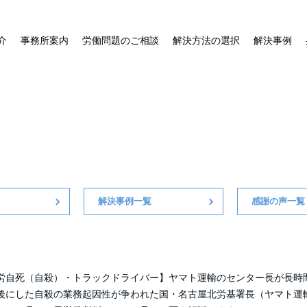
介
事務所案内
労働問題のご相談
解決方法の選択
解決事例
残業代請求
不当解雇
過労死
）
解決事例一覧
感謝の声一覧
労自死（自殺）・トラックドライバー】ヤマト運輸のセンター長が長時
後にした自殺の業務起因性が争われた国・名古屋北労基署長（ヤマト運