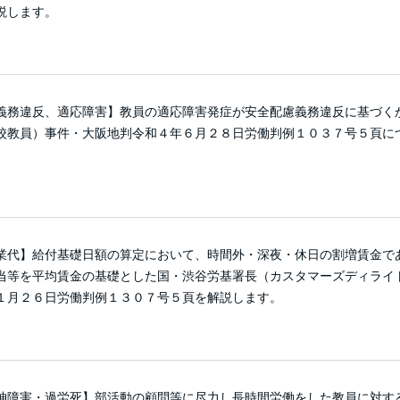
説します。
義務違反、適応障害】教員の適応障害発症が安全配慮義務違反に基づく
校教員）事件・大阪地判令和４年６月２８日労働判例１０３７号５頁に
業代】給付基礎日額の算定において、時間外・深夜・休日の割増賃金で
当等を平均賃金の基礎とした国・渋谷労基署長（カスタマーズディライ
１月２６日労働判例１３０７号５頁を解説します。
神障害・過労死】部活動の顧問等に尽力し長時間労働をした教員に対す