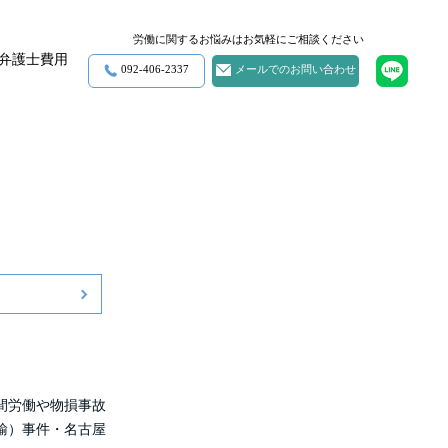
労働に関するお悩みはお気軽にご相談ください
弁護士費用
092-406-2337
メールでのお問い合わせ
・過労自死
セクハラ・パワハラ
そのほか労働に関わる問題
間労働や物損事故
輸）事件・名古屋