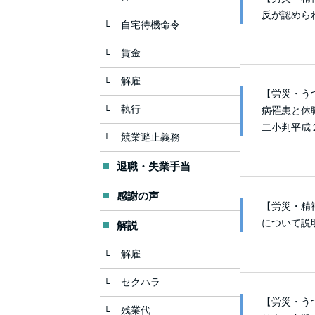
反が認めら
自宅待機命令
賃金
解雇
【労災・う
執行
病罹患と休
二小判平成
競業避止義務
退職・失業手当
感謝の声
【労災・精
について説
解説
解雇
セクハラ
【労災・う
残業代