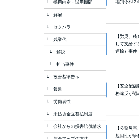
地判令和２
採用内定・試用期間
解雇
セクハラ
【労災、残
残業代
して支給す
運輸）事件
解説
担当事件
改善基準告示
【安全配慮
報道
務違反が認
労働者性
未払賃金立替払制度
会社からの損害賠償請求
【公務災害
起因性が争
賃金アップの方法