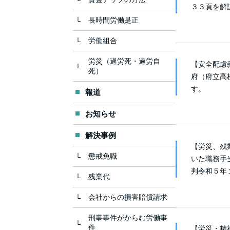
３３頁を解
長時間労働是正
労働組合
労災（過労死・過労自
【安全配慮
死）
府（府立高
す。
報道
お知らせ
解決事例
【労災、残
懲戒免職
いた職務手
判令和５年
残業代
会社からの損害賠償請求
刑事事件がからむ労働事
件
【労災・精