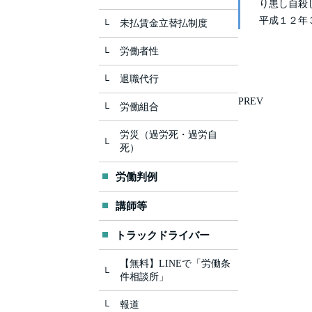
り患し自殺
平成１２年３
未払賃金立替払制度
労働者性
退職代行
PREV
労働組合
労災（過労死・過労自
死）
労働判例
講師等
トラックドライバー
【無料】LINEで「労働条
件相談所」
報道