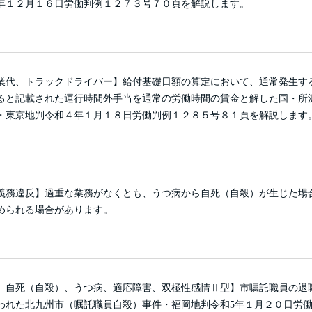
年１２月１６日労働判例１２７３号７０頁を解説します。
業代、トラックドライバー】給付基礎日額の算定において、通常発生す
ると記載された運行時間外手当を通常の労働時間の賃金と解した国・所
・東京地判令和４年１月１８日労働判例１２８５号８１頁を解説します
義務違反】過重な業務がなくとも、うつ病から自死（自殺）が生じた場
められる場合があります。
、自死（自殺）、うつ病、適応障害、双極性感情Ⅱ型】市嘱託職員の退
われた北九州市（嘱託職員自殺）事件・福岡地判令和5年１月２０日労