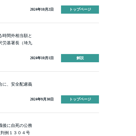
2024年10月2日
トップページ
る時間外相当額と
沢労基署長（埼九
。
2024年10月1日
解説
合に、安全配慮義
2024年9月30日
トップページ
職後に自死の公務
働判例１３０４号