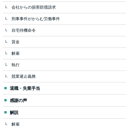
会社からの損害賠償請求
刑事事件がからむ労働事件
自宅待機命令
賃金
解雇
執行
競業避止義務
退職・失業手当
感謝の声
解説
解雇