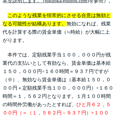
本を説明します。 (fukuoka-roudou.com)
を参照）。
このような残業を恒常的にさせる合意は無効と
なる可能性が結構あります。
無効になれば、残業
代を計算する際の賃金単価（≒時給）が大幅に上
がります。
本件では、定額残業手当１００，０００円が残
業代の支払いとして有効なら、賃金単価は基本給
１５０，０００円÷１６０時間＝９３７円ですが
（※）、無効なら賃金単価は（基本給１５０，０
００円＋定額残業手当１００，０００円）÷１６０
時間＝１，５６２円となります。１月１００時間
の時間外労働があったとすれば、
ひと月６２，５
００円（＝（１，５６２円－９３７円）×１００