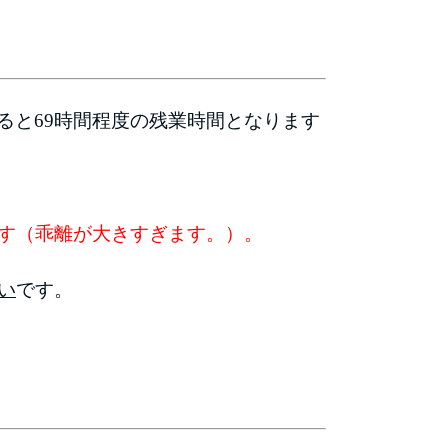
すると69時間程度の残業時間となります
す（乖離が大きすぎます。
）。
い
です。