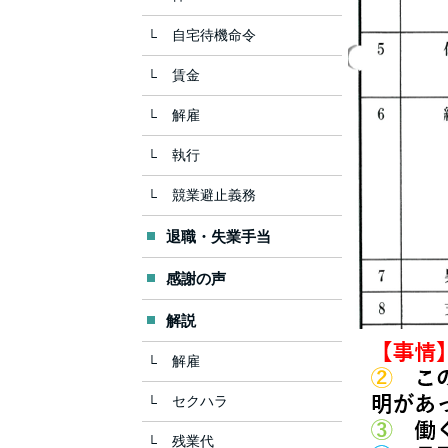
自宅待機命令
賃金
解雇
執行
競業避止義務
退職・失業手当
感謝の声
解説
解雇
セクハラ
残業代