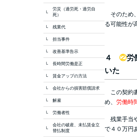
労災（過労死・過労自
そのため、
死）
る可能性が
残業代
担当事件
改善基準告示
４
②
労
長時間労働是正
いた
賃金アップの方法
会社からの損害賠償請求
この契約書
解雇
め、
労働時
労働者性
残業手当や
会社の破産、未払賃金立
で４０万円
替払制度