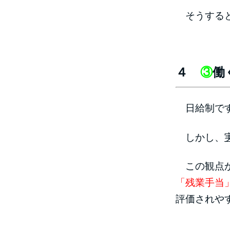
そうすると
４
③
働
日給制です
しかし、
この観点
「残業手当
評価されや