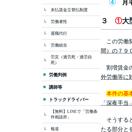
未払賃金立替払制度
３
①
大
労働者性
退職代行
この労働契
労働組合
間）の７９
労災（過労死・過労自
死）
割増賃金の
労働判例
外労働等に
講師等
本件の基
トラックドライバー
「深夜手当
【無料】LINEで「労働条
件相談所」
そうすると
たる部分と
報道