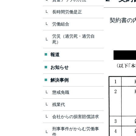
長時間労働是正
契約書の内
労働組合
労災（過労死・過労自
死）
報道
お知らせ
解決事例
懲戒免職
残業代
会社からの損害賠償請求
刑事事件がからむ労働事
件