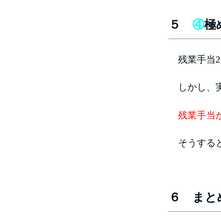
５
④
極
残業手当2
しかし、実
残業手当
そうする
６ まと