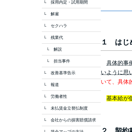
採用内定・試用期間
解雇
セクハラ
残業代
１ はじ
解説
担当事件
具体的事
いように思
改善基準告示
いて、具体
報道
労働者性
基本給が
未払賃金立替払制度
会社からの損害賠償請求
２ 
賃金アップの方法